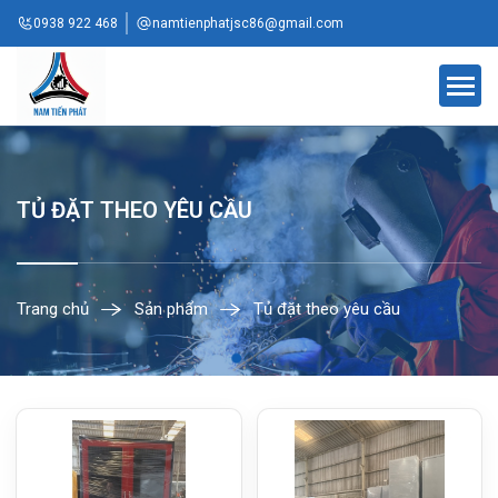
0938 922 468
namtienphatjsc86@gmail.com
TỦ ĐẶT THEO YÊU CẦU
Trang chủ
Sản phẩm
Tủ đặt theo yêu cầu